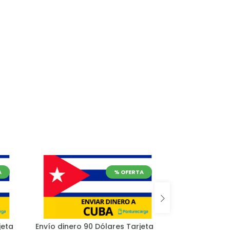
A
% OFERTA
jeta
Envío dinero 90 Dólares Tarjeta
Envío dinero 