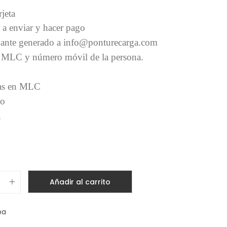
jeta
 a enviar y hacer pago
bante generado a info@ponturecarga.com
en MLC y número móvil de la persona.
etas en MLC
no
A
Añadir al carrito
ba