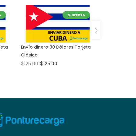
A
% OFERTA
jeta
Envío dinero 90 Dólares Tarjeta
Envío dinero 
Añadir al carrito
Añadir al carrit
Clásica
Clásica
$125.00
$125.00
$115.00
$115.