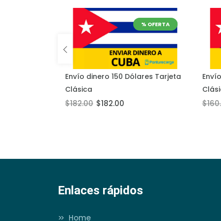
% OFERTA
% OFERTA
ares Tarjeta
Envío dinero 150 Dólares Tarjeta
Envío
Añadir al carrito
Añadir
Clásica
Clás
$182.00
$182.00
$160
Enlaces rápidos
>>
Home