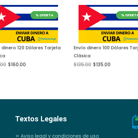
% OFERTA
% OFERT
 dinero 120 Dólares Tarjeta
Envío dinero 100 Dólares Tar
 al carrito
Añadir al carrito
ica
Clásica
.00
$160.00
$135.00
$135.00
Textos Legales
>>
Aviso legal y condiciones de uso